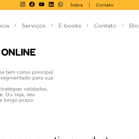
Sobre
Contato
cia
Serviços
E-books
Contato
Blo
 ONLINE
ne tem como principal
e segmentado para sua
ratégias validadas,
e. Ou seja, seu
e longo prazo.