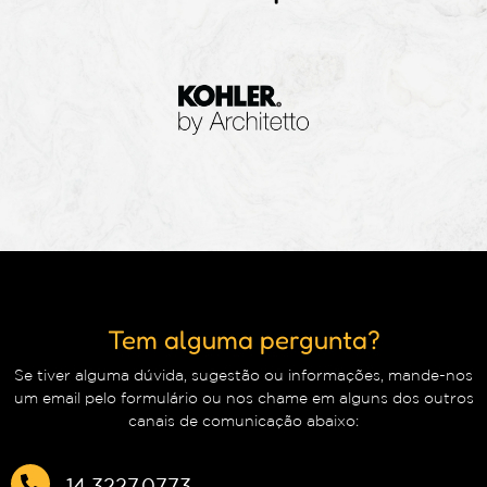
Tem alguma pergunta?
Se tiver alguma dúvida, sugestão ou informações, mande-nos
um email pelo formulário ou nos chame em alguns dos outros
canais de comunicação abaixo:
14 3227.0773