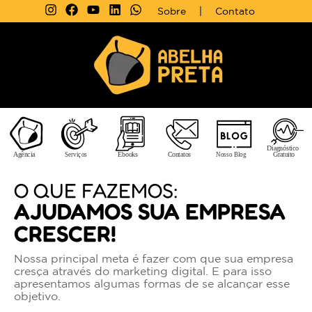
Sobre
Contato
O QUE FAZEMOS:
AJUDAMOS SUA EMPRESA
CRESCER!
Nossa principal meta é fazer com que sua empresa
cresça através do marketing digital. E para isso
apresentamos algumas formas de se alcançar esse
objetivo.